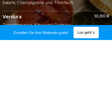
Salami, Champignons und Thunfisch
10,90 €
Verdura
Tomatensauce, Käse und Gemüse
Los geht´s
Erstellen Sie Ihre Webseite gratis!
10,90 €
Capricciosa
Tomatensauce, Käse, Schinken,
Champignons, grüne Oliven und Ei
10,90 €
Peppone
Tomatensauce, Käse, Schinken,
Salami und Speck
15,90 €
Del Patrone
Tomatensauce, Käse, Schinken,
Meeresfrüchte, schwarze Oliven