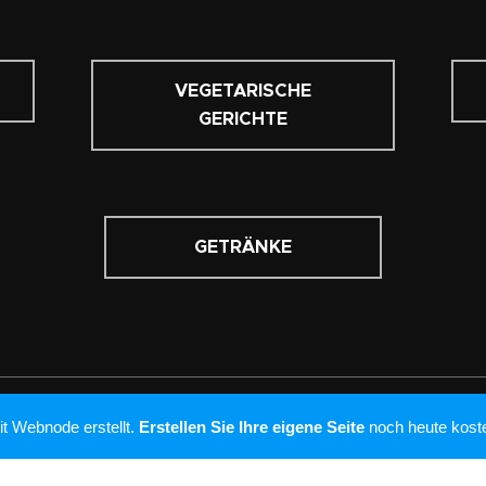
VEGETARISCHE
GERICHTE
GETRÄNKE
t Webnode erstellt.
Erstellen Sie Ihre eigene Seite
noch heute koste
urant Bardolino, Michaelsbergstrasse 1, 4060 Leonding, +43/732/
Unterstützt von
Webnode