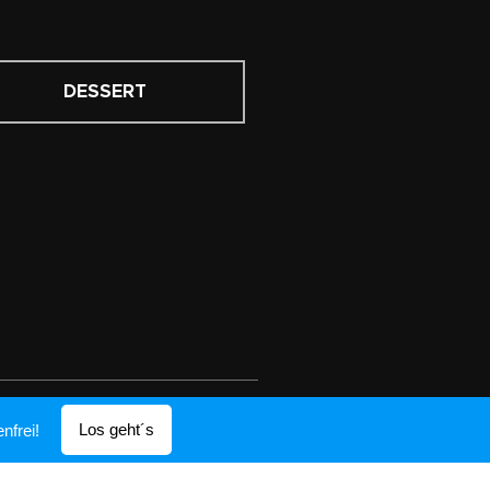
DESSERT
Los geht´s
nfrei!
674242